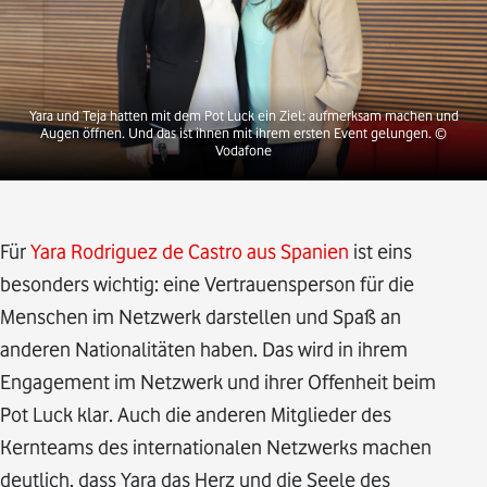
Yara und Teja hatten mit dem Pot Luck ein Ziel: aufmerksam machen und
Augen öffnen. Und das ist ihnen mit ihrem ersten Event gelungen.
©
Vodafone
Für
Yara Rodriguez de Castro aus Spanien
ist eins
besonders wichtig: eine Vertrauensperson für die
Menschen im Netzwerk darstellen und Spaß an
anderen Nationalitäten haben. Das wird in ihrem
Engagement im Netzwerk und ihrer Offenheit beim
Pot Luck klar. Auch die anderen Mitglieder des
Kernteams des internationalen Netzwerks machen
deutlich, dass Yara das Herz und die Seele des