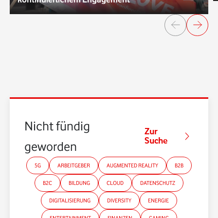
Nicht fündig
Zur
Suche
geworden?
5G
ARBEITGEBER
AUGMENTED REALITY
B2B
B2C
BILDUNG
CLOUD
DATENSCHUTZ
DIGITALISIERUNG
DIVERSITY
ENERGIE
ENTERTAINMENT
FINANZEN
GAMING