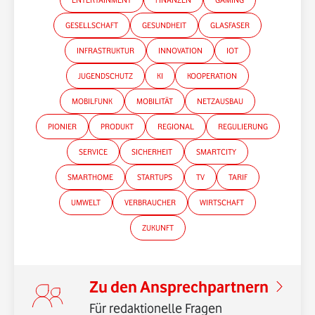
GESELLSCHAFT
GESUNDHEIT
GLASFASER
INFRASTRUKTUR
INNOVATION
IOT
JUGENDSCHUTZ
KI
KOOPERATION
MOBILFUNK
MOBILITÄT
NETZAUSBAU
PIONIER
PRODUKT
REGIONAL
REGULIERUNG
SERVICE
SICHERHEIT
SMARTCITY
SMARTHOME
STARTUPS
TV
TARIF
UMWELT
VERBRAUCHER
WIRTSCHAFT
*Gender-Hinweis
ZUKUNFT
Zu den Ansprechpartnern
Für redaktionelle Fragen