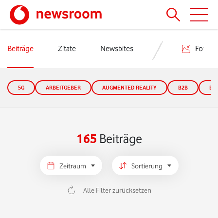
Beiträge
Zitate
Newsbites
Fotos
5G
ARBEITGEBER
AUGMENTED REALITY
B2B
B2
165
Beiträge
Zeitraum
Sortierung
Alle Filter zurücksetzen