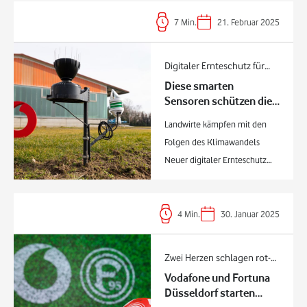
7
Min.
21. Februar 2025
Digitaler Ernteschutz für
Diese smarten
Landwirte
Sensoren schützen die
Ernte bei miesem
Landwirte kämpfen mit den
Wetter
Folgen des Klimawandels
Neuer digitaler Ernteschutz
hilft die Ernte vor Spätfrost &
Trockenheit zu schützen
Sensoren, KI & Echtzeit-
4
Min.
30. Januar 2025
Analysen prognostizieren das
Bodenmikroklima Der
Zwei Herzen schlagen rot-
Klimawandel macht unseren
Vodafone und Fortuna
weiß
Landwirten zu schaffen. Die
Düsseldorf starten
größten Bedrohungen für eine