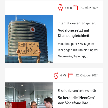
4
Min.
20. März 2025
Internationaler Tag gegen
Vodafone setzt auf
Rassismus
Chancengleichheit
Vodafone geht 365 Tage im
Jahr gegen Diskriminierung vor
Netzwerke, Trainings,
spezielle Programme und
Leitfäden fördern Vielfalt und
Inklusion Diskriminierung
6
Min.
22. Oktober 2024
verbreitet sich wie ein
Lauffeuer: Seit 2019 hat sich
Frisch, dynamisch, visionär
die Zahl der
So berät die 'NextGen'
Beratungsanfragen bei der
von Vodafone ihre
deutschen