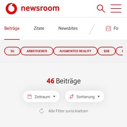
Beiträge
Zitate
Newsbites
Fotos
5G
ARBEITGEBER
AUGMENTED REALITY
B2B
B2
46
Beiträge
Zeitraum
Sortierung
Alle Filter zurücksetzen