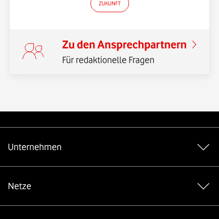
ZUKUNFT
Zu den Ansprechpartnern
Für redaktionelle Fragen
*Gender-Hinweis
Weiterführende Links
Unternehmen
Netze