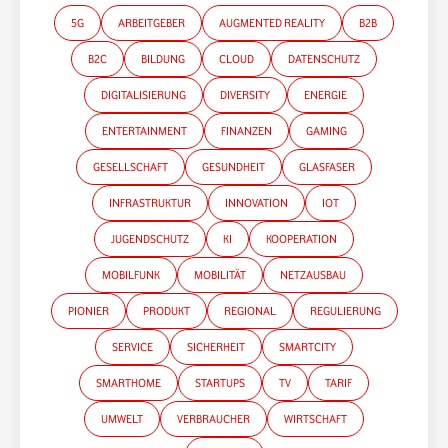
5G
ARBEITGEBER
AUGMENTED REALITY
B2B
B2C
BILDUNG
CLOUD
DATENSCHUTZ
DIGITALISIERUNG
DIVERSITY
ENERGIE
ENTERTAINMENT
FINANZEN
GAMING
GESELLSCHAFT
GESUNDHEIT
GLASFASER
INFRASTRUKTUR
INNOVATION
IOT
JUGENDSCHUTZ
KI
KOOPERATION
MOBILFUNK
MOBILITÄT
NETZAUSBAU
PIONIER
PRODUKT
REGIONAL
REGULIERUNG
SERVICE
SICHERHEIT
SMARTCITY
SMARTHOME
STARTUPS
TV
TARIF
UMWELT
VERBRAUCHER
WIRTSCHAFT