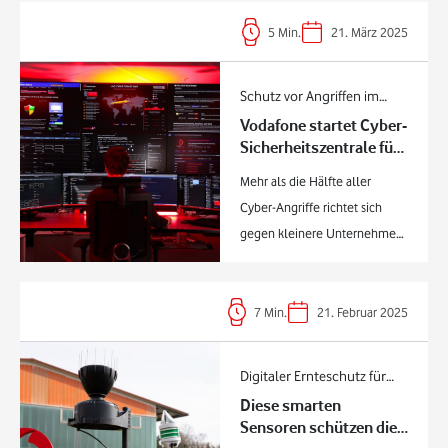
5
Min.
21. März 2025
Schutz vor Angriffen im
Vodafone startet Cyber-
Netz
Sicherheitszentrale für
den deutschen
Mehr als die Hälfte aller
Mittelstand und
Cyber-Angriffe richtet sich
Kleinunternehmen
gegen kleinere Unternehmen
Neue Cyber-
Sicherheitszentrale für
Bäckermeister, Logistik-
7
Min.
21. Februar 2025
Betriebe und Co. startet jetzt
Künftig schützen mehr als 100
Digitaler Ernteschutz für
Sicherheits-Experten
Diese smarten
Landwirte
Deutschlands Firmen vor
Sensoren schützen die
Gefahren im Netz B2B-Chef