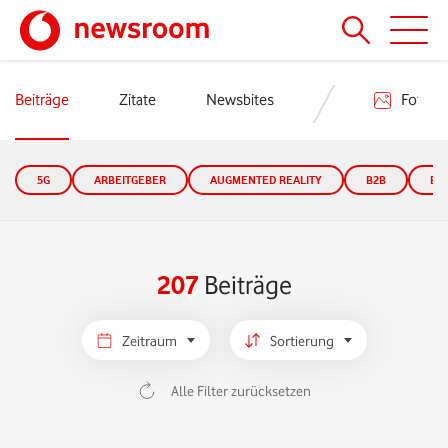
Beiträge
Zitate
Newsbites
Fotos
5G
ARBEITGEBER
AUGMENTED REALITY
B2B
B2
207
Beiträge
Zeitraum
Sortierung
Alle Filter zurücksetzen