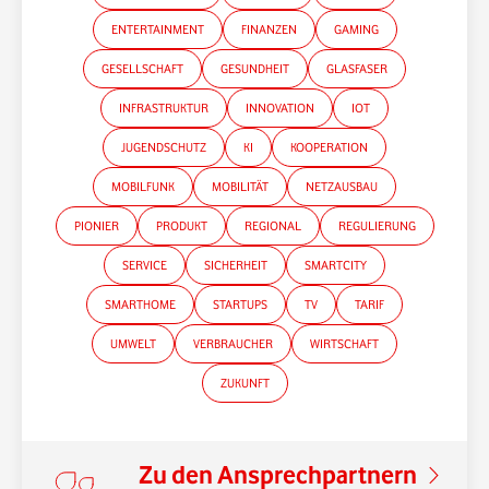
ENTERTAINMENT
FINANZEN
GAMING
GESELLSCHAFT
GESUNDHEIT
GLASFASER
INFRASTRUKTUR
INNOVATION
IOT
JUGENDSCHUTZ
KI
KOOPERATION
MOBILFUNK
MOBILITÄT
NETZAUSBAU
PIONIER
PRODUKT
REGIONAL
REGULIERUNG
SERVICE
SICHERHEIT
SMARTCITY
SMARTHOME
STARTUPS
TV
TARIF
UMWELT
VERBRAUCHER
WIRTSCHAFT
*Gender-Hinweis
ZUKUNFT
Zu den Ansprechpartnern