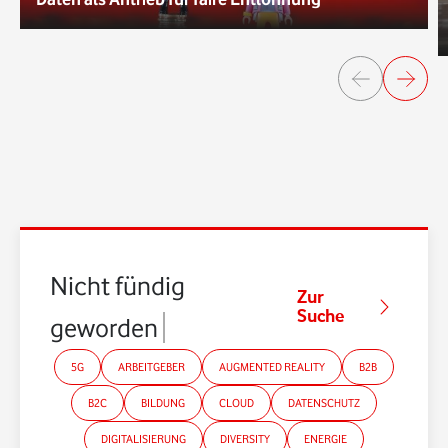
Nicht fündig
Zur
Suche
geworden?
5G
ARBEITGEBER
AUGMENTED REALITY
B2B
B2C
BILDUNG
CLOUD
DATENSCHUTZ
DIGITALISIERUNG
DIVERSITY
ENERGIE