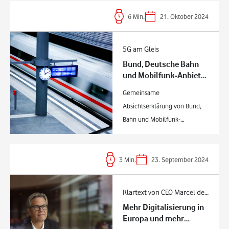
6
Min.
21. Oktober 2024
5G am Gleis
Bund, Deutsche Bahn
und Mobilfunk-Anbieter
wollen Hamburg–Berlin
Gemeinsame
zur Innovationsstrecke
Absichtserklärung von Bund,
für Mobilfunk-Ausbau
machen
Bahn und Mobilfunk-
Netzbetreibern
Voraussetzungen für
gigabitfähige 5G-Versorgung
3
Min.
23. September 2024
werden im Zuge der
Generalsanierung der Strecke
Klartext von CEO Marcel de
erprobt Telefonieren und
Mehr Digitalisierung in
Groot
Surfen in bester Qualität Die
Europa und mehr
Bahnstrecke Hamburg–Berlin