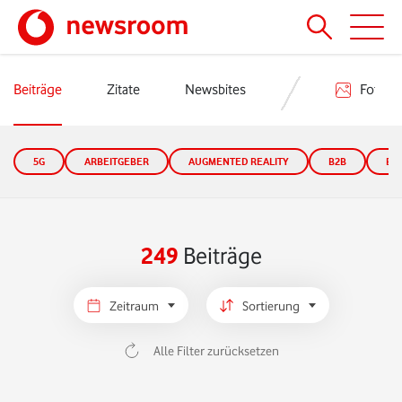
Beiträge
Zitate
Newsbites
Fotos
5G
ARBEITGEBER
AUGMENTED REALITY
B2B
B2
249
Beiträge
Zeitraum
Sortierung
Alle Filter zurücksetzen