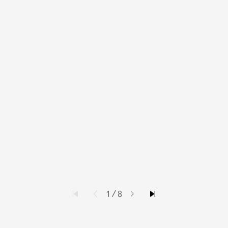
1
/
8