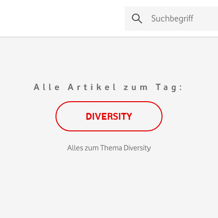
Alle Artikel zum Tag:
DIVERSITY
Alles zum Thema Diversity