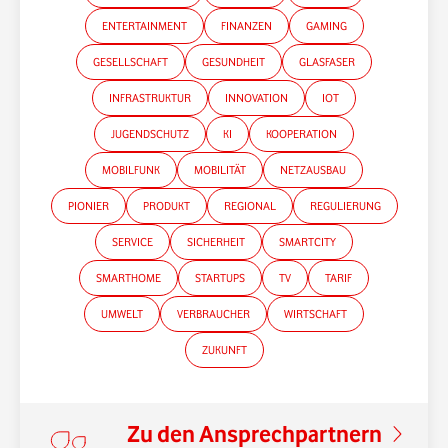
ENTERTAINMENT
FINANZEN
GAMING
GESELLSCHAFT
GESUNDHEIT
GLASFASER
INFRASTRUKTUR
INNOVATION
IOT
JUGENDSCHUTZ
KI
KOOPERATION
MOBILFUNK
MOBILITÄT
NETZAUSBAU
PIONIER
PRODUKT
REGIONAL
REGULIERUNG
SERVICE
SICHERHEIT
SMARTCITY
SMARTHOME
STARTUPS
TV
TARIF
UMWELT
VERBRAUCHER
WIRTSCHAFT
ZUKUNFT
Zu den Ansprechpartnern