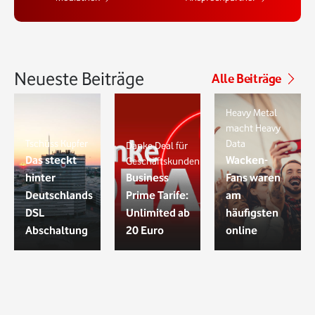
Neueste Beiträge
Alle Beiträge
Heavy Metal
macht Heavy
Tschüss Kupfer
Data
Danke Deal für
Das steckt
Wacken-
Geschäftskunden
hinter
Business
Fans waren
Deutschlands
Prime Tarife:
am
DSL
Unlimited ab
häufigsten
Abschaltung
20 Euro
online