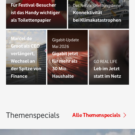
Für Festival-Besucher
Das Netz als Rettungsleine
ist das Handy wichtiger
Konnektivität
als Toilettenpapier
bei Klimakatastrophen
Marcel de
Gigabit-Update
Groot als CEO
Mai 2026
verlängert,
Gigabit jetzt
Wechsel an
für mehr als
GO REAL LIFE
der Spitze von
30 Mio.
Leb im Jetzt
Finance
Haushalte
statt im Netz
Themenspecials
Alle Themenspecials