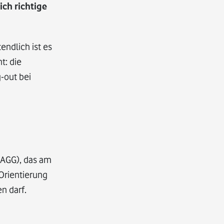
ch richtige
endlich ist es
t: die
-out bei
(AGG), das am
 Orientierung
n darf.