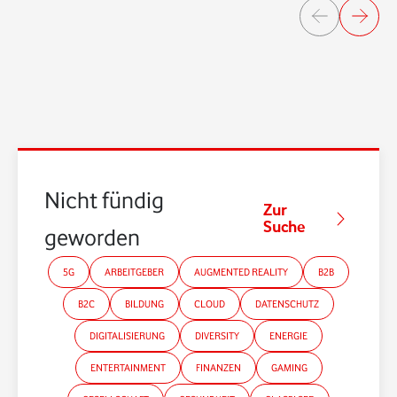
Nicht fündig
Zur
Suche
geworden?
5G
ARBEITGEBER
AUGMENTED REALITY
B2B
B2C
BILDUNG
CLOUD
DATENSCHUTZ
DIGITALISIERUNG
DIVERSITY
ENERGIE
ENTERTAINMENT
FINANZEN
GAMING