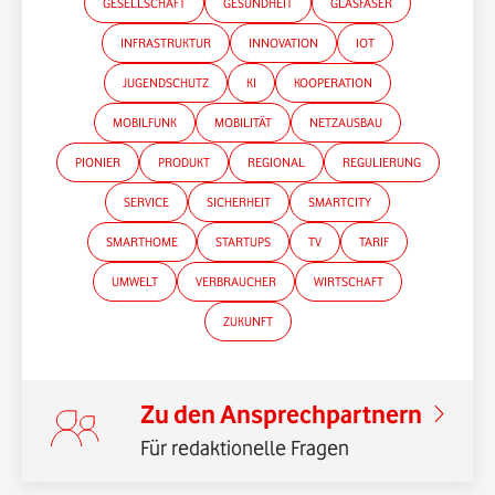
GESELLSCHAFT
GESUNDHEIT
GLASFASER
INFRASTRUKTUR
INNOVATION
IOT
JUGENDSCHUTZ
KI
KOOPERATION
MOBILFUNK
MOBILITÄT
NETZAUSBAU
PIONIER
PRODUKT
REGIONAL
REGULIERUNG
SERVICE
SICHERHEIT
SMARTCITY
*Gender-Hinweis
SMARTHOME
STARTUPS
TV
TARIF
UMWELT
VERBRAUCHER
WIRTSCHAFT
ZUKUNFT
Zu den Ansprechpartnern
Für redaktionelle Fragen