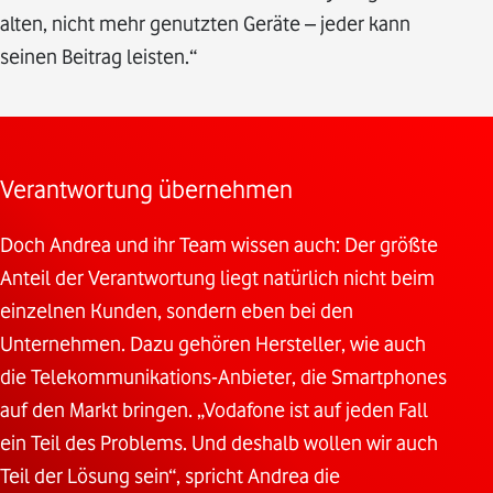
alten, nicht mehr genutzten Geräte – jeder kann
seinen Beitrag leisten.“
Verantwortung übernehmen
Doch Andrea und ihr Team wissen auch: Der größte
Anteil der Verantwortung liegt natürlich nicht beim
einzelnen Kunden, sondern eben bei den
Unternehmen. Dazu gehören Hersteller, wie auch
die Telekommunikations-Anbieter, die Smartphones
auf den Markt bringen. „Vodafone ist auf jeden Fall
ein Teil des Problems. Und deshalb wollen wir auch
Teil der Lösung sein“, spricht Andrea die