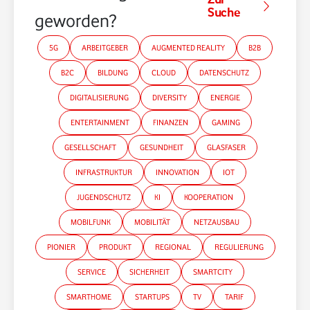
Suche
geworden?
5G
ARBEITGEBER
AUGMENTED REALITY
B2B
B2C
BILDUNG
CLOUD
DATENSCHUTZ
DIGITALISIERUNG
DIVERSITY
ENERGIE
ENTERTAINMENT
FINANZEN
GAMING
GESELLSCHAFT
GESUNDHEIT
GLASFASER
INFRASTRUKTUR
INNOVATION
IOT
JUGENDSCHUTZ
KI
KOOPERATION
MOBILFUNK
MOBILITÄT
NETZAUSBAU
PIONIER
PRODUKT
REGIONAL
REGULIERUNG
SERVICE
SICHERHEIT
SMARTCITY
SMARTHOME
STARTUPS
TV
TARIF