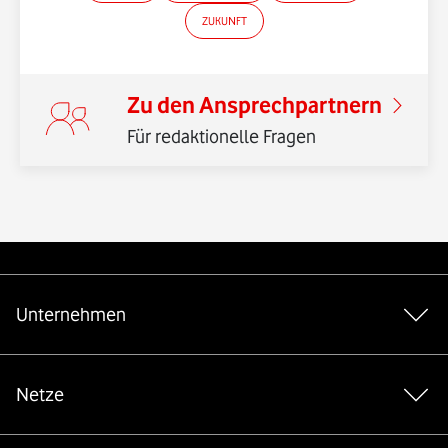
ZUKUNFT
Zu den Ansprechpartnern
Für redaktionelle Fragen
*Gender-Hinweis
Weiterführende Links
Unternehmen
Netze