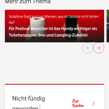
Mehr zum Thema
Vodafone fragt kurz vor Wacken, was im Gepäck nicht fehlen
darf
Für Festival-Besucher ist das Handy wichtiger als
Toilettenpapier, Deo und Camping-Zubehör
Nicht fündig
Zur
Suche
geworden?