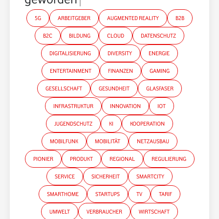
5G
ARBEITGEBER
AUGMENTED REALITY
B2B
B2C
BILDUNG
CLOUD
DATENSCHUTZ
DIGITALISIERUNG
DIVERSITY
ENERGIE
ENTERTAINMENT
FINANZEN
GAMING
GESELLSCHAFT
GESUNDHEIT
GLASFASER
INFRASTRUKTUR
INNOVATION
IOT
JUGENDSCHUTZ
KI
KOOPERATION
MOBILFUNK
MOBILITÄT
NETZAUSBAU
PIONIER
PRODUKT
REGIONAL
REGULIERUNG
SERVICE
SICHERHEIT
SMARTCITY
SMARTHOME
STARTUPS
TV
TARIF
UMWELT
VERBRAUCHER
WIRTSCHAFT