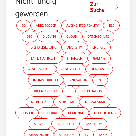
Nicht fündig
Zur
Suche
geworden?
5G
ARBEITGEBER
AUGMENTED REALITY
B2B
B2C
BILDUNG
CLOUD
DATENSCHUTZ
DIGITALISIERUNG
DIVERSITY
ENERGIE
ENTERTAINMENT
FINANZEN
GAMING
GESELLSCHAFT
GESUNDHEIT
GLASFASER
INFRASTRUKTUR
INNOVATION
IOT
JUGENDSCHUTZ
KI
KOOPERATION
MOBILFUNK
MOBILITÄT
NETZAUSBAU
PIONIER
PRODUKT
REGIONAL
REGULIERUNG
SERVICE
SICHERHEIT
SMARTCITY
SMARTHOME
STARTUPS
TV
TARIF