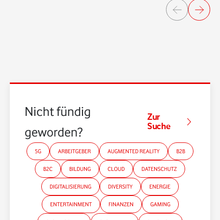
Nicht fündig
Zur
Suche
geworden?
5G
ARBEITGEBER
AUGMENTED REALITY
B2B
B2C
BILDUNG
CLOUD
DATENSCHUTZ
DIGITALISIERUNG
DIVERSITY
ENERGIE
ENTERTAINMENT
FINANZEN
GAMING