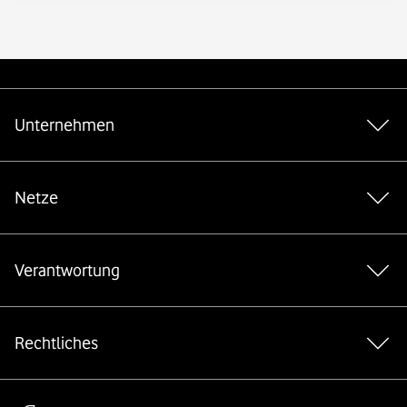
*Gender-Hinweis
Weiterführende Links
Unternehmen
Netze
Verantwortung
Rechtliches