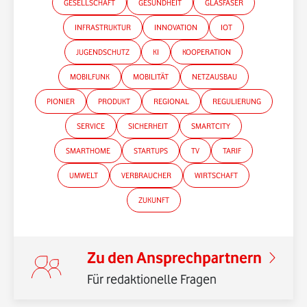
GESELLSCHAFT
GESUNDHEIT
GLASFASER
INFRASTRUKTUR
INNOVATION
IOT
JUGENDSCHUTZ
KI
KOOPERATION
MOBILFUNK
MOBILITÄT
NETZAUSBAU
PIONIER
PRODUKT
REGIONAL
REGULIERUNG
SERVICE
SICHERHEIT
SMARTCITY
SMARTHOME
STARTUPS
TV
TARIF
UMWELT
VERBRAUCHER
WIRTSCHAFT
ZUKUNFT
Zu den Ansprechpartnern
Für redaktionelle Fragen