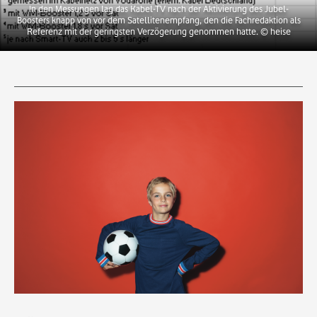
In den Messungen lag das Kabel-TV nach der Aktivierung des Jubel-
Boosters knapp von vor dem Satellitenempfang, den die Fachredaktion als
Referenz mit der geringsten Verzögerung genommen hatte.
© heise