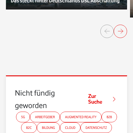
Das steckt hinter Deutschlands DSL Abschaltung
Nicht fündig
Zur
Suche
geworden?
5G
ARBEITGEBER
AUGMENTED REALITY
B2B
B2C
BILDUNG
CLOUD
DATENSCHUTZ