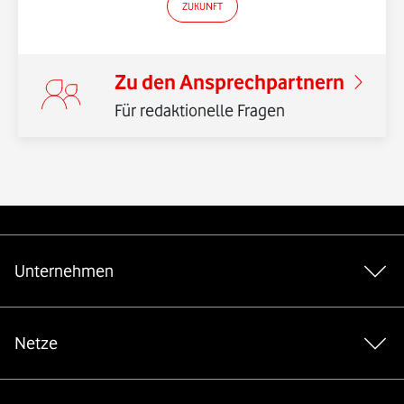
ZUKUNFT
Zu den Ansprechpartnern
Für redaktionelle Fragen
Weiterführende Links
Unternehmen
Netze