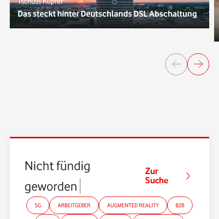
Tschüss Kupfer
Das steckt hinter Deutschlands DSL Abschaltung
Nicht fündig
Zur
Suche
geworden?
5G
ARBEITGEBER
AUGMENTED REALITY
B2B