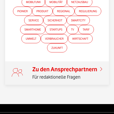
MOBILFUNK
MOBILITÄT
NETZAUSBAU
PIONIER
PRODUKT
REGIONAL
REGULIERUNG
SERVICE
SICHERHEIT
SMARTCITY
SMARTHOME
STARTUPS
TV
TARIF
*Gender-Hinweis
UMWELT
VERBRAUCHER
WIRTSCHAFT
ZUKUNFT
Zu den Ansprechpartnern
Für redaktionelle Fragen
Weiterführende Links