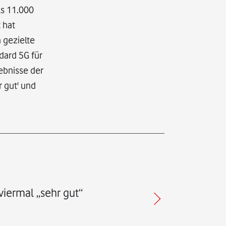
ls 11.000
 hat
 gezielte
dard 5G für
ebnisse der
 gut' und
viermal „sehr gut“