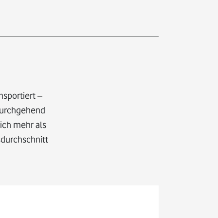
sportiert –
 durchgehend
lich mehr als
sdurchschnitt