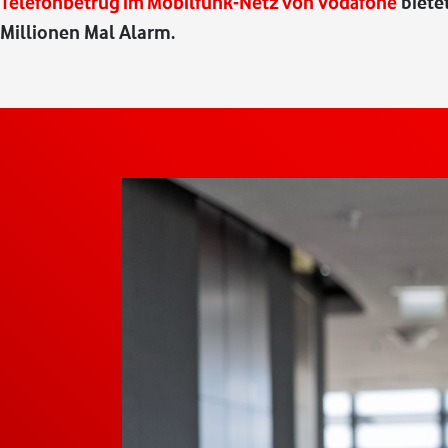
Telefonbetrug im Mobilfunk-Netz von Vodafone
biete
Millionen Mal Alarm.