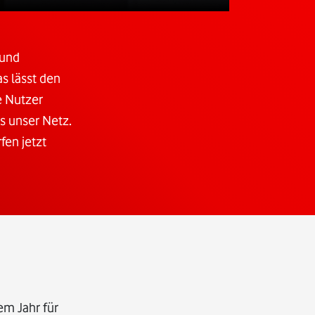
 und
s lässt den
e Nutzer
s unser Netz.
fen jetzt
em Jahr für