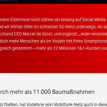
sere Erlebnisse noch stärker als bislang auf Social Media
d wir immer öfter im schnellen 5G-Netz unterwegs. All da
chland CEO Marcel de Groot, und ergänzt: „Jeder einzeln
tlich mehr Menschen als im Vorjahr mit ihren Smartphone
lgreich gestemmt – mehr als 12 Millionen 1&1-Kunden sur
durch mehr als 11.000 Baumaßnahmen
tz fließen, hat Vodafone sein Mobilfunk-Netz auch in dies