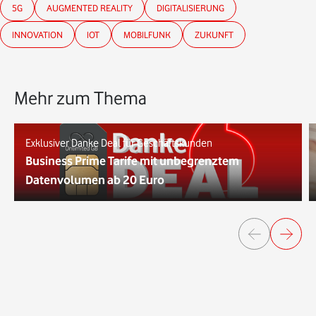
5G
AUGMENTED REALITY
DIGITALISIERUNG
INNOVATION
IOT
MOBILFUNK
ZUKUNFT
Mehr zum Thema
Exklusiver Danke Deal für Geschäftskunden
Business Prime Tarife mit unbegrenztem
Datenvolumen ab 20 Euro