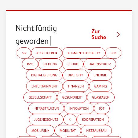
Nicht fündig
Zur
Suche
geworden?
5G
ARBEITGEBER
AUGMENTED REALITY
B2B
B2C
BILDUNG
CLOUD
DATENSCHUTZ
DIGITALISIERUNG
DIVERSITY
ENERGIE
ENTERTAINMENT
FINANZEN
GAMING
GESELLSCHAFT
GESUNDHEIT
GLASFASER
INFRASTRUKTUR
INNOVATION
IOT
JUGENDSCHUTZ
KI
KOOPERATION
MOBILFUNK
MOBILITÄT
NETZAUSBAU