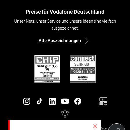
Preise für Vodafone Deutschland
Unser Netz, unser Service und unsere Ideen sind vielfach
ausgezeichnet.
Alle Auszeichnungen
Social-Media-Links
Rechtliche Links
© Vodafone GmbH
Preise & AGB
Widerrufsrecht
Cookies
Datenschutz