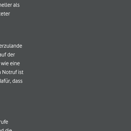
eller als
eter
ierzulande
auf der
 wie eine
 Notruf ist
afür, dass
rufe
nd die