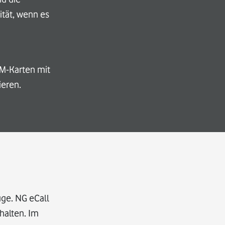
ität, wenn es
IM-Karten mit
ieren.
uge. NG eCall
halten. Im