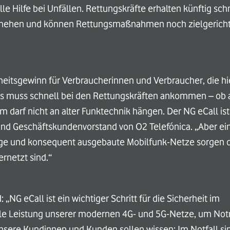
le Hilfe bei Unfällen. Rettungskräfte erhalten künftig schn
schehen und können Rettungsmaßnahmen noch zielgericht
rheitsgewinn für Verbraucherinnen und Verbraucher, die h
gs muss schnell bei den Rettungskräften ankommen – ob 
 darf nicht an alter Funktechnik hängen. Der NG eCall ist
- und Geschäftskundenvorstand von O2 Telefónica. „Aber ein
ähige und konsequent ausgebaute Mobilfunk-Netze sorgen d
ernetzt sind.“
NG eCall ist ein wichtiger Schritt für die Sicherheit im
olle Leistung unserer modernen 4G- und 5G-Netze, um Not
 Unsere Kundinnen und Kunden sollen wissen: Im Notfall si