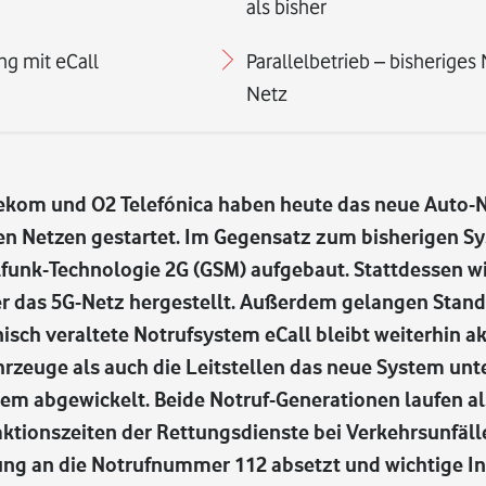
als bisher
ng mit eCall
Parallelbetrieb – bisheriges
Netz
lekom und O2 Telefónica haben heute das neue Auto-
hren Netzen gestartet. Im Gegensatz zum bisherigen Sy
ilfunk-Technologie 2G (GSM) aufgebaut. Stattdessen w
er das 5G-Netz hergestellt. Außerdem gelangen Stan
nisch veraltete Notrufsystem eCall bleibt weiterhin ak
euge als auch die Leitstellen das neue System unters
stem abgewickelt. Beide Notruf-Generationen laufen als
aktionszeiten der Rettungsdienste bei Verkehrsunfäll
ung an die Notrufnummer 112 absetzt und wichtige I