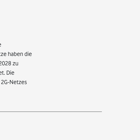
e
tze haben die
 2028 zu
t. Die
s 2G-Netzes