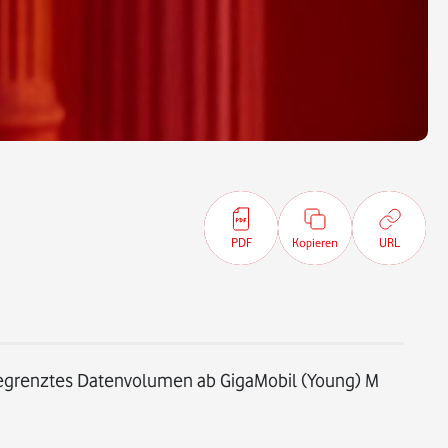
PDF
Kopieren
URL
begrenztes Datenvolumen ab GigaMobil (Young) M