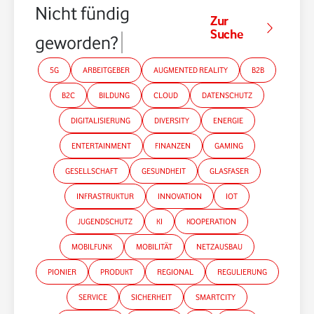
Nicht fündig
Zur
Suche
geworden?
5G
ARBEITGEBER
AUGMENTED REALITY
B2B
B2C
BILDUNG
CLOUD
DATENSCHUTZ
DIGITALISIERUNG
DIVERSITY
ENERGIE
ENTERTAINMENT
FINANZEN
GAMING
GESELLSCHAFT
GESUNDHEIT
GLASFASER
INFRASTRUKTUR
INNOVATION
IOT
JUGENDSCHUTZ
KI
KOOPERATION
MOBILFUNK
MOBILITÄT
NETZAUSBAU
PIONIER
PRODUKT
REGIONAL
REGULIERUNG
SERVICE
SICHERHEIT
SMARTCITY