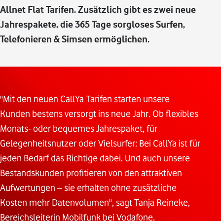
Allnet Flat Tarifen. Zusätzlich gibt es zwei neue
Jahrespakete, die 365 Tage sorgloses Surfen,
Telefonieren & Simsen ermöglichen.
"Mit den neuen CallYa Tarifen starten unsere
Kunden bestens versorgt ins neue Jahr. Ob flexibles
Monats- oder bequemes Jahrespaket, für
Gelegenheitsnutzer oder Vielsurfer: Bei CallYa ist für
jeden Bedarf das Richtige dabei. Und auch unsere
Bestandskunden profitieren von den attraktiven
Aufwertungen – sie erhalten ohne zusätzliche
Kosten mehr Datenvolumen", sagt Tanja Reineke,
Bereichsleiterin Mobilfunk bei Vodafone.