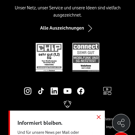
Unser Netz, unser Service und unsere Ideen sind vielfach
ausgezeichnet.
Alle Auszeichnungen
Social-Media-Links
Rechtliche Links
© Vodafone GmbH
Preise & AGB
Widerrufsrecht
Cookies
Datenschutz
Informiert bleiben.
Vertrag kündigen
Jugendschutz
Produktinformationsblätter
Impressum
Und für unsere News per Mail oder
Barrierefreiheit