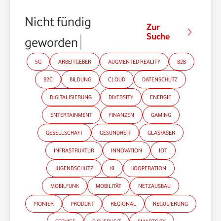
Nicht fündig
Zur
Suche
geworden?
5G
ARBEITGEBER
AUGMENTED REALITY
B2B
B2C
BILDUNG
CLOUD
DATENSCHUTZ
DIGITALISIERUNG
DIVERSITY
ENERGIE
ENTERTAINMENT
FINANZEN
GAMING
GESELLSCHAFT
GESUNDHEIT
GLASFASER
INFRASTRUKTUR
INNOVATION
IOT
JUGENDSCHUTZ
KI
KOOPERATION
MOBILFUNK
MOBILITÄT
NETZAUSBAU
PIONIER
PRODUKT
REGIONAL
REGULIERUNG