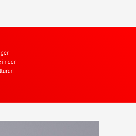
iger
 in der
lturen