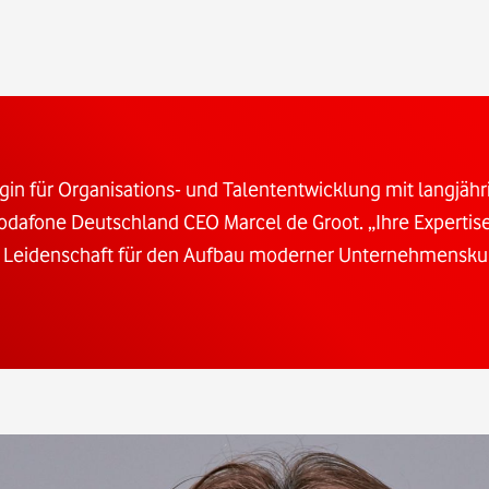
gin für Organisations- und Talententwicklung mit langjähr
dafone Deutschland CEO Marcel de Groot. „Ihre Expertise
hre Leidenschaft für den Aufbau moderner Unternehmensku