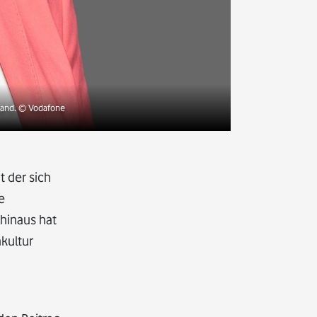
and.
© Vodafone
t der sich
e
hinaus hat
kultur