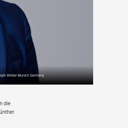
toph Vohler Munich Germany
n die
Günther