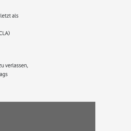
letzt als
UCLA)
u verlassen,
rags