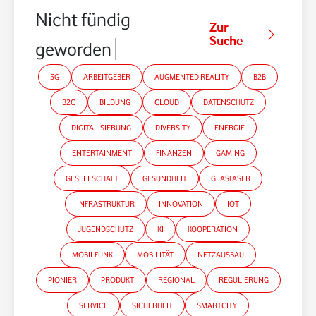
Nicht fündig
Zur
Suche
geworden?
5G
ARBEITGEBER
AUGMENTED REALITY
B2B
B2C
BILDUNG
CLOUD
DATENSCHUTZ
DIGITALISIERUNG
DIVERSITY
ENERGIE
ENTERTAINMENT
FINANZEN
GAMING
GESELLSCHAFT
GESUNDHEIT
GLASFASER
INFRASTRUKTUR
INNOVATION
IOT
JUGENDSCHUTZ
KI
KOOPERATION
MOBILFUNK
MOBILITÄT
NETZAUSBAU
PIONIER
PRODUKT
REGIONAL
REGULIERUNG
SERVICE
SICHERHEIT
SMARTCITY