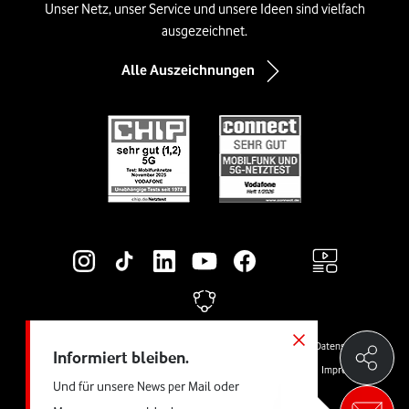
Unser Netz, unser Service und unsere Ideen sind vielfach
ausgezeichnet.
Alle Auszeichnungen
Social-Media-Links
Rechtliche Links
© Vodafone GmbH
Preise & AGB
Widerrufsrecht
Cookies
Datenschutz
Informiert bleiben.
Vertrag kündigen
Jugendschutz
Produktinformationsblätter
Impressum
Und für unsere News per Mail oder
Barrierefreiheit