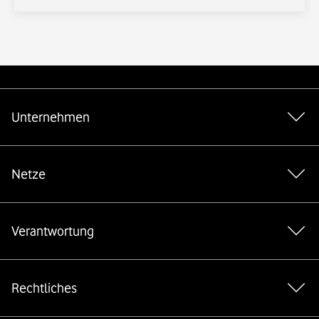
Weiterführende Links
Unternehmen
Netze
*Gender-Hinweis
Verantwortung
Rechtliches