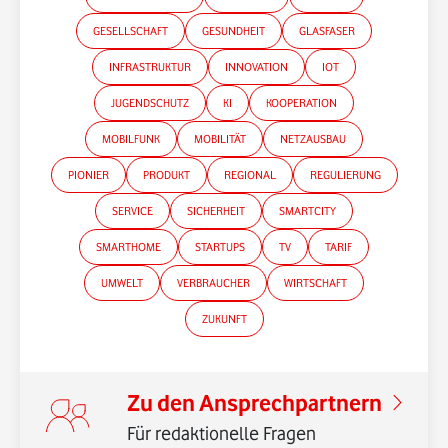
GESELLSCHAFT
GESUNDHEIT
GLASFASER
INFRASTRUKTUR
INNOVATION
IOT
JUGENDSCHUTZ
KI
KOOPERATION
MOBILFUNK
MOBILITÄT
NETZAUSBAU
PIONIER
PRODUKT
REGIONAL
REGULIERUNG
SERVICE
SICHERHEIT
SMARTCITY
SMARTHOME
STARTUPS
TV
TARIF
UMWELT
VERBRAUCHER
WIRTSCHAFT
ZUKUNFT
Zu den Ansprechpartnern
Für redaktionelle Fragen