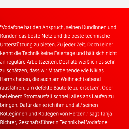
"Vodafone hat den Anspruch, seinen Kundinnen und
Kunden das beste Netz und die beste technische
Unterstützung zu bieten. Zu jeder Zeit. Doch leider
kennt die Technik keine Feiertage und hält sich nicht
an reguläre Arbeitszeiten. Deshalb weiß ich es sehr
zu schätzen, dass wir Mitarbeitende wie Niklas
Harms haben, die auch am Weihnachtsabend
rausfahren, um defekte Bauteile zu ersetzen. Oder
bei einem Stromausfall schnell alles ans Laufen zu
bringen. Dafür danke ich ihm und all' seinen
Kolleginnen und Kollegen von Herzen," sagt Tanja
Richter, Geschäftsführerin Technik bei Vodafone