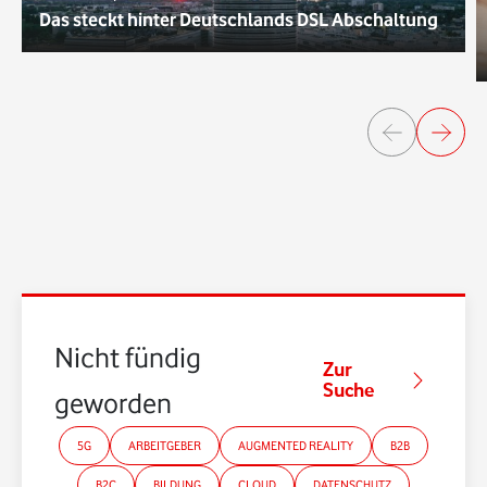
Das steckt hinter Deutschlands DSL Abschaltung
Nicht fündig
Zur
Suche
geworden?
5G
ARBEITGEBER
AUGMENTED REALITY
B2B
B2C
BILDUNG
CLOUD
DATENSCHUTZ