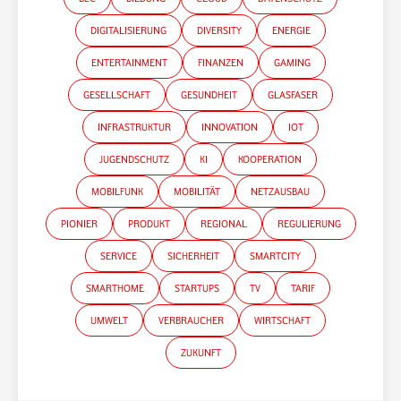
DIGITALISIERUNG
DIVERSITY
ENERGIE
ENTERTAINMENT
FINANZEN
GAMING
GESELLSCHAFT
GESUNDHEIT
GLASFASER
INFRASTRUKTUR
INNOVATION
IOT
JUGENDSCHUTZ
KI
KOOPERATION
MOBILFUNK
MOBILITÄT
NETZAUSBAU
PIONIER
PRODUKT
REGIONAL
REGULIERUNG
SERVICE
SICHERHEIT
SMARTCITY
SMARTHOME
STARTUPS
TV
TARIF
UMWELT
VERBRAUCHER
WIRTSCHAFT
ZUKUNFT