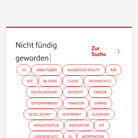
Nicht fündig
Zur
Suche
geworden?
5G
ARBEITGEBER
AUGMENTED REALITY
B2B
B2C
BILDUNG
CLOUD
DATENSCHUTZ
DIGITALISIERUNG
DIVERSITY
ENERGIE
ENTERTAINMENT
FINANZEN
GAMING
GESELLSCHAFT
GESUNDHEIT
GLASFASER
INFRASTRUKTUR
INNOVATION
IOT
JUGENDSCHUTZ
KI
KOOPERATION