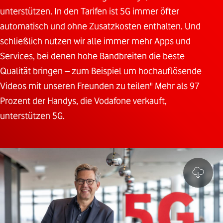
unterstützen. In den Tarifen ist 5G immer öfter
automatisch und ohne Zusatzkosten enthalten. Und
schließlich nutzen wir alle immer mehr Apps und
Services, bei denen hohe Bandbreiten die beste
Qualität bringen – zum Beispiel um hochauflösende
Videos mit unseren Freunden zu teilen" Mehr als 97
Prozent der Handys, die Vodafone verkauft,
unterstützen 5G.