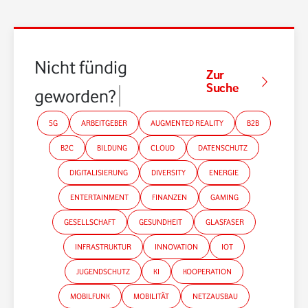
Nicht fündig
Zur
Suche
geworden?
5G
ARBEITGEBER
AUGMENTED REALITY
B2B
B2C
BILDUNG
CLOUD
DATENSCHUTZ
DIGITALISIERUNG
DIVERSITY
ENERGIE
ENTERTAINMENT
FINANZEN
GAMING
GESELLSCHAFT
GESUNDHEIT
GLASFASER
INFRASTRUKTUR
INNOVATION
IOT
JUGENDSCHUTZ
KI
KOOPERATION
MOBILFUNK
MOBILITÄT
NETZAUSBAU