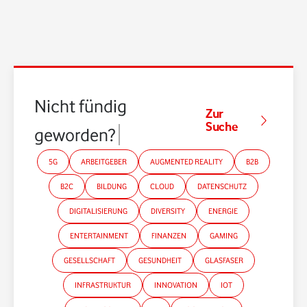
Nicht fündig
Zur
Suche
geworden?
5G
ARBEITGEBER
AUGMENTED REALITY
B2B
B2C
BILDUNG
CLOUD
DATENSCHUTZ
DIGITALISIERUNG
DIVERSITY
ENERGIE
ENTERTAINMENT
FINANZEN
GAMING
GESELLSCHAFT
GESUNDHEIT
GLASFASER
INFRASTRUKTUR
INNOVATION
IOT