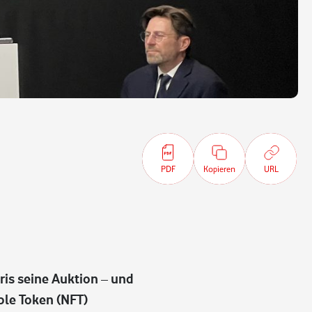
PDF
Kopieren
URL
ris seine Auktion – und
ible Token (NFT)