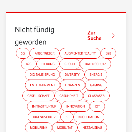
Nicht fündig
Zur
Suche
geworden?
5G
ARBEITGEBER
AUGMENTED REALITY
B2B
B2C
BILDUNG
CLOUD
DATENSCHUTZ
DIGITALISIERUNG
DIVERSITY
ENERGIE
ENTERTAINMENT
FINANZEN
GAMING
GESELLSCHAFT
GESUNDHEIT
GLASFASER
INFRASTRUKTUR
INNOVATION
IOT
JUGENDSCHUTZ
KI
KOOPERATION
MOBILFUNK
MOBILITÄT
NETZAUSBAU