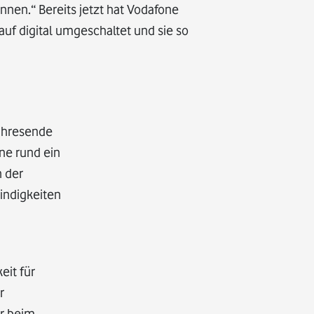
nnen.“ Bereits jetzt hat Vodafone
 auf digital umgeschaltet und sie so
ahresende
ne rund ein
n der
indigkeiten
eit für
r
er beim