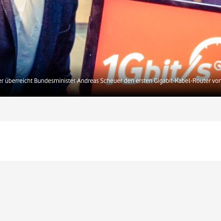
 überreicht Bundesminister Andreas Scheuer den ersten Gigabit-Kabel-Router v