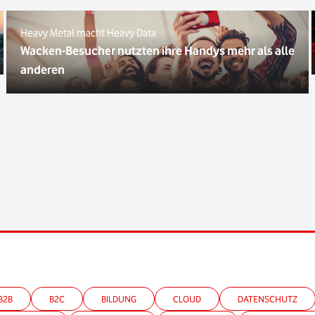
Heavy Metal macht Heavy Data
Wacken-Besucher nutzten ihre Handys mehr als alle
anderen
B2B
B2C
BILDUNG
CLOUD
DATENSCHUTZ