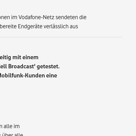
ionen im Vodafone-Netz sendeten die
reite Endgeräte verlässlich aus
eitig mit einem
l Broadcast' getestet.
 Mobilfunk-Kunden eine
n alle im
 über alle