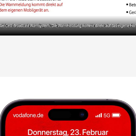
 das Cell-Broadcast Warnsystem. Die Warnmeldung kommt direkt auf das eigene Ha