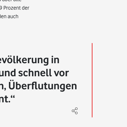
9 Prozent der
den auch
Bevölkerung in
und schnell vor
n, Überflutungen
nt.