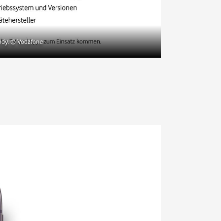
ndy.
© Vodafone