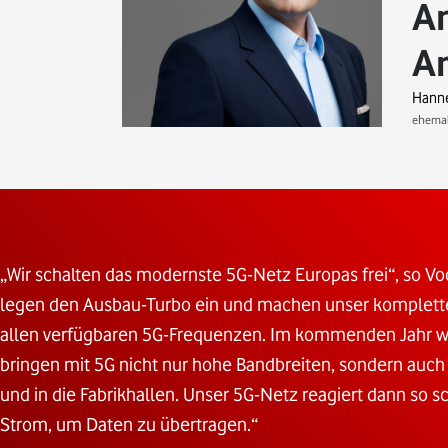
An
A
Hanne
ehemal
„Wir schalten das modernste 5G-Netz Europas frei“, so 
legen den Ausbau-Turbo ein und machen unser komplettes
allen verfügbaren 5G-Frequenzen. Im kommenden Jahr wi
bringen mit 5G nicht nur hohe Bandbreiten, sondern auc
und in die Fabrikhallen. Unser 5G-Netz reagiert dann s
Strom, um Daten zu übertragen.“