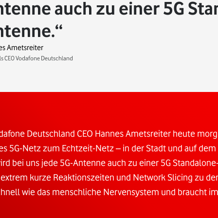
tenne auch zu einer 5G Sta
ntenne.
s Ametsreiter
s CEO Vodafone Deutschland
Vodafone Deutschland CEO Hannes Ametsreiter heute morg
 5G-Netz zum Echtzeit-Netz – in der Stadt und auf dem 
rd bei uns jede 5G-Antenne auch zu einer 5G Standalone
h extrem kurze Reaktionszeiten und Network Slicing zu d
o schnell wie das menschliche Nervensystem und braucht 