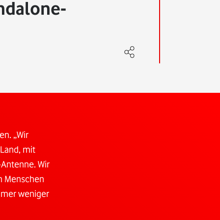
ndalone-
en. „Wir
Land, mit
-Antenne. Wir
en Menschen
immer weniger