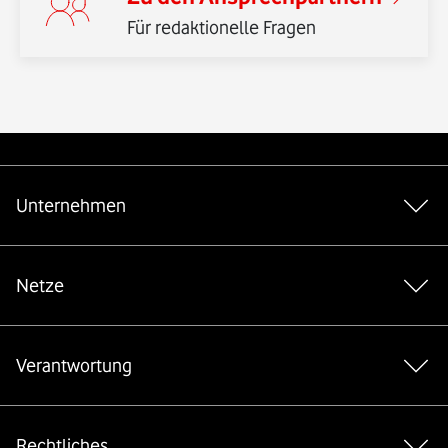
Für redaktionelle Fragen
*Gender-Hinweis
Weiterführende Links
Unternehmen
Netze
Verantwortung
Rechtliches