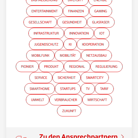
DIGITALISIERUNG
DIVERSITY
ENERGIE
ENTERTAINMENT
FINANZEN
GAMING
GESELLSCHAFT
GESUNDHEIT
GLASFASER
INFRASTRUKTUR
INNOVATION
IOT
JUGENDSCHUTZ
KI
KOOPERATION
MOBILFUNK
MOBILITÄT
NETZAUSBAU
PIONIER
PRODUKT
REGIONAL
REGULIERUNG
SERVICE
SICHERHEIT
SMARTCITY
SMARTHOME
STARTUPS
TV
TARIF
UMWELT
VERBRAUCHER
WIRTSCHAFT
ZUKUNFT
Zu den Ansprechpartnern