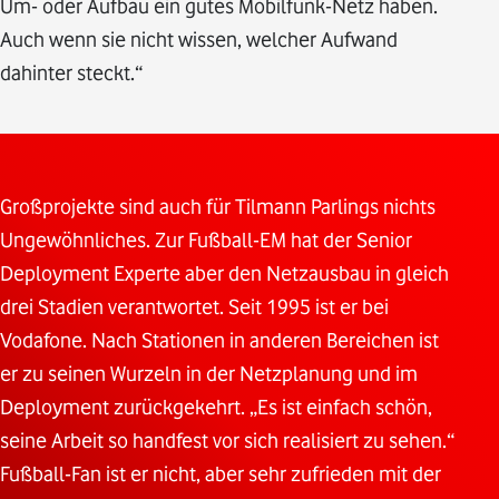
Um- oder Aufbau ein gutes Mobilfunk-Netz haben.
Auch wenn sie nicht wissen, welcher Aufwand
dahinter steckt.“
Großprojekte sind auch für Tilmann Parlings nichts
Ungewöhnliches. Zur Fußball-EM hat der Senior
Deployment Experte aber den Netzausbau in gleich
drei Stadien verantwortet. Seit 1995 ist er bei
Vodafone. Nach Stationen in anderen Bereichen ist
er zu seinen Wurzeln in der Netzplanung und im
Deployment zurückgekehrt. „Es ist einfach schön,
seine Arbeit so handfest vor sich realisiert zu sehen.“
Fußball-Fan ist er nicht, aber sehr zufrieden mit der