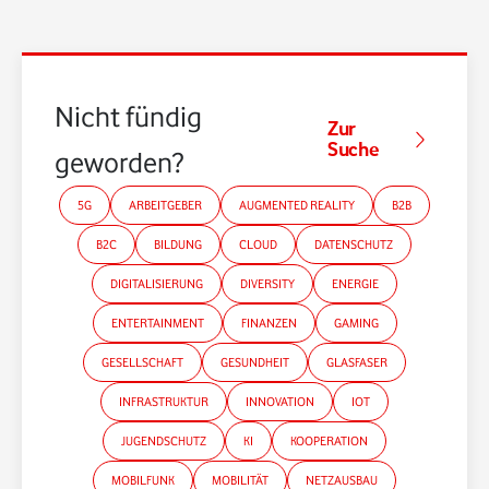
Nicht fündig
Zur
Suche
geworden?
5G
ARBEITGEBER
AUGMENTED REALITY
B2B
B2C
BILDUNG
CLOUD
DATENSCHUTZ
DIGITALISIERUNG
DIVERSITY
ENERGIE
ENTERTAINMENT
FINANZEN
GAMING
GESELLSCHAFT
GESUNDHEIT
GLASFASER
INFRASTRUKTUR
INNOVATION
IOT
JUGENDSCHUTZ
KI
KOOPERATION
MOBILFUNK
MOBILITÄT
NETZAUSBAU