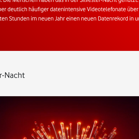
aber deutlich häufiger datenintensive Videotelefonate übe
rsten Stunden im neuen Jahr einen neuen Datenrekord in 
er-Nacht