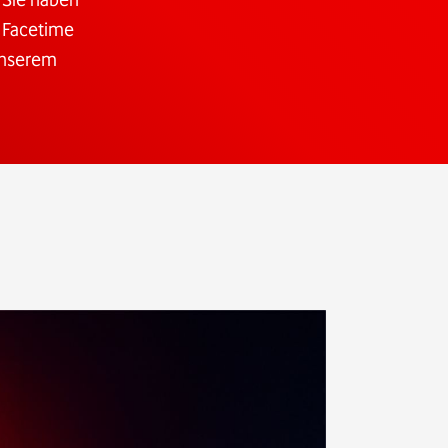
r Facetime
unserem