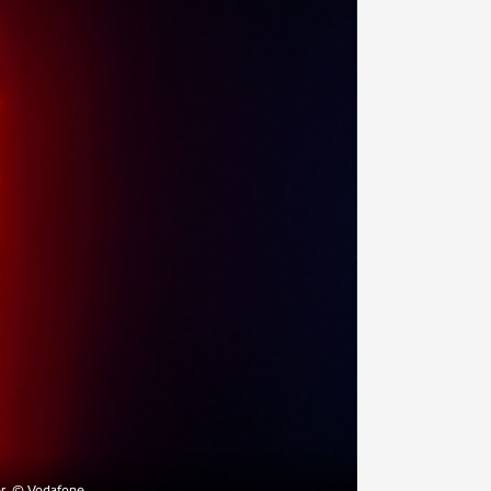
r.
© Vodafone