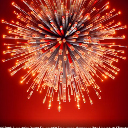
bilfunk-Netz zeigt Daten-Feuerwerk: So nutzten Menschen ihre Handys an Silveste