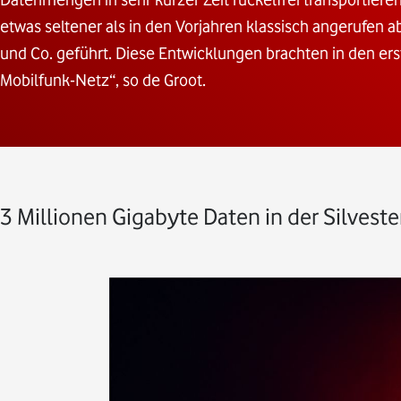
etwas seltener als in den Vorjahren klassisch angerufen 
und Co. geführt. Diese Entwicklungen brachten in den e
Mobilfunk-Netz“, so de Groot.
3 Millionen Gigabyte Daten in der Silvest