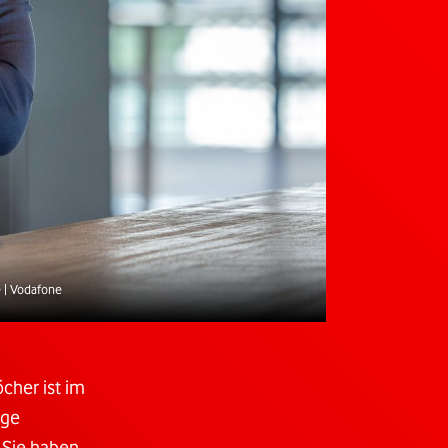
e | Vodafone
cher ist im
ige
 Sie haben