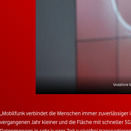
Vodafone M
„Mobilfunk verbindet die Menschen immer zuverlässiger i
vergangenen Jahr kleiner und die Fläche mit schneller 
Datenmengen in sehr kurzer Zeit ruckelfrei transportiere