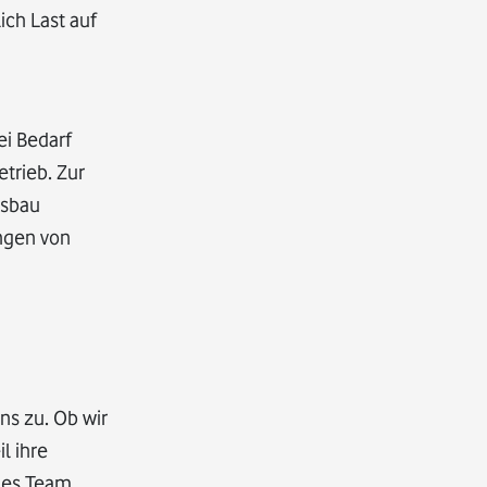
ch Last auf
i Bedarf
trieb. Zur
usbau
ungen von
ns zu. Ob wir
l ihre
enes Team