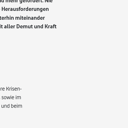
d mehr gefordert. Nie
re Herausforderungen
iterhin miteinander
it aller Demut und Kraft
re Krisen-
s sowie im
s und beim