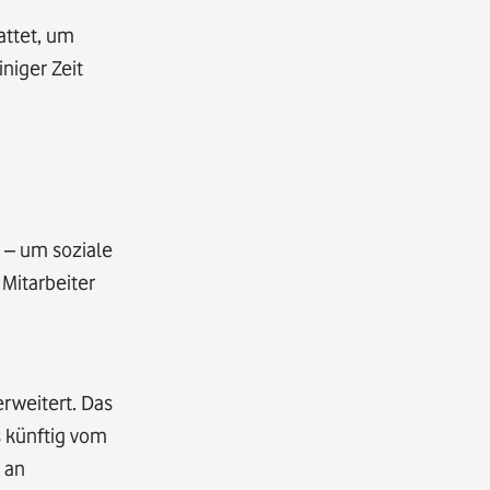
attet, um
niger Zeit
t – um soziale
 Mitarbeiter
rweitert. Das
s künftig vom
 an