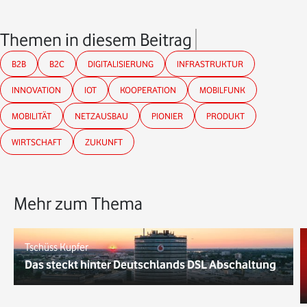
Themen in diesem Beitrag
B2B
B2C
DIGITALISIERUNG
INFRASTRUKTUR
INNOVATION
IOT
KOOPERATION
MOBILFUNK
MOBILITÄT
NETZAUSBAU
PIONIER
PRODUKT
WIRTSCHAFT
ZUKUNFT
Mehr zum Thema
Tschüss Kupfer
Das steckt hinter Deutschlands DSL Abschaltung