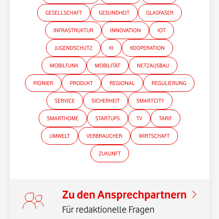
GESELLSCHAFT
GESUNDHEIT
GLASFASER
INFRASTRUKTUR
INNOVATION
IOT
JUGENDSCHUTZ
KI
KOOPERATION
MOBILFUNK
MOBILITÄT
NETZAUSBAU
*Gender-Hinweis
PIONIER
PRODUKT
REGIONAL
REGULIERUNG
SERVICE
SICHERHEIT
SMARTCITY
SMARTHOME
STARTUPS
TV
TARIF
UMWELT
VERBRAUCHER
WIRTSCHAFT
ZUKUNFT
Zu den Ansprechpartnern
Für redaktionelle Fragen