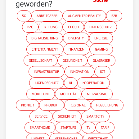
geworden?
5G
ARBEITGEBER
AUGMENTED REALITY
B2B
B2C
BILDUNG
CLOUD
DATENSCHUTZ
DIGITALISIERUNG
DIVERSITY
ENERGIE
ENTERTAINMENT
FINANZEN
GAMING
GESELLSCHAFT
GESUNDHEIT
GLASFASER
INFRASTRUKTUR
INNOVATION
IOT
JUGENDSCHUTZ
KI
KOOPERATION
MOBILFUNK
MOBILITÄT
NETZAUSBAU
PIONIER
PRODUKT
REGIONAL
REGULIERUNG
SERVICE
SICHERHEIT
SMARTCITY
SMARTHOME
STARTUPS
TV
TARIF
UMWELT
VERBRAUCHER
WIRTSCHAFT