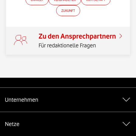
ZUKUNFT
Zu den Ansprechpartnern
Für redaktionelle Fragen
*Gender-Hinweis
Weiterführende Links
Unternehmen
Netze