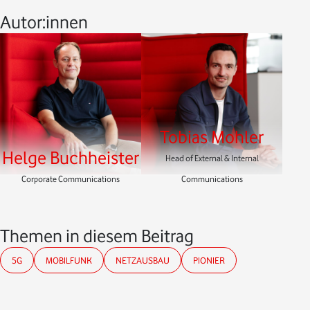
Autor:innen
Tobias Mohler
Helge Buchheister
Head of External & Internal
Corporate Communications
Communications
Themen in diesem Beitrag
5G
MOBILFUNK
NETZAUSBAU
PIONIER