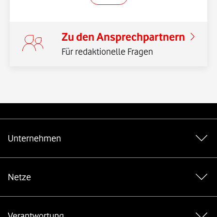
Zu den Ansprechpartnern
Für redaktionelle Fragen
Weiterführende Links
Unternehmen
Netze
Verantwortung