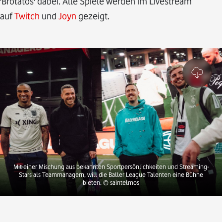
'Brotatos' dabei. Alle Spiele werden im Livestream
auf
Twitch
und
Joyn
gezeigt.
Mit einer Mischung aus bekannten Sportpersönlichkeiten und Streaming-
Stars als Teammanagern, will die Baller League Talenten eine Bühne
bieten.
© saintelmos