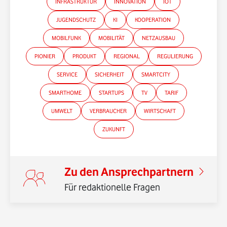
INFRASTRUKTUR
INNOVATION
IOT
JUGENDSCHUTZ
KI
KOOPERATION
*Gender-Hinweis
MOBILFUNK
MOBILITÄT
NETZAUSBAU
PIONIER
PRODUKT
REGIONAL
REGULIERUNG
SERVICE
SICHERHEIT
SMARTCITY
SMARTHOME
STARTUPS
TV
TARIF
UMWELT
VERBRAUCHER
WIRTSCHAFT
ZUKUNFT
Zu den Ansprechpartnern
Für redaktionelle Fragen