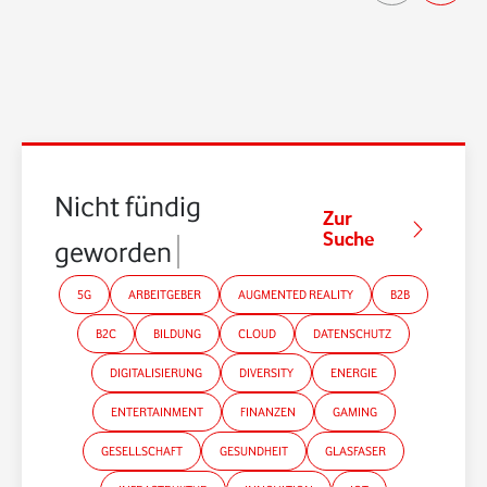
Nicht fündig
Zur
Suche
geworden?
5G
ARBEITGEBER
AUGMENTED REALITY
B2B
B2C
BILDUNG
CLOUD
DATENSCHUTZ
DIGITALISIERUNG
DIVERSITY
ENERGIE
ENTERTAINMENT
FINANZEN
GAMING
GESELLSCHAFT
GESUNDHEIT
GLASFASER