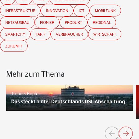
INFRASTRUKTUR
INNOVATION
IOT
MOBILFUNK
NETZAUSBAU
PIONIER
PRODUKT
REGIONAL
SMARTCITY
TARIF
VERBRAUCHER
WIRTSCHAFT
ZUKUNFT
Mehr zum Thema
Tschüss Kupfer
Das steckt hinter Deutschlands DSL Abschaltung