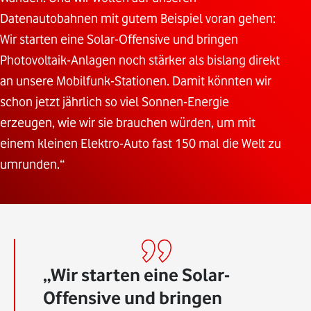
Datenautobahnen mit gutem Beispiel voran gehen:
Wir starten eine Solar-Offensive und bringen
Photovoltaik-Anlagen noch stärker als bislang direkt
an unsere Mobilfunk-Stationen. Damit könnten wir
schon jetzt jährlich so viel Sonnen-Energie
erzeugen, wie wir sie brauchen würden, um mit
einem kleinen Elektro-Auto fast 150 mal die Welt zu
umrunden.“
Wir starten eine Solar-
Offensive und bringen