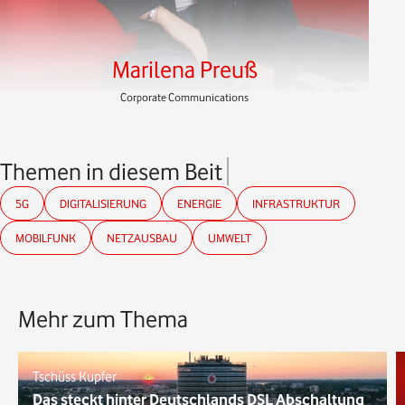
Marilena Preuß
Corporate Communications
Themen in diesem Beitrag
5G
DIGITALISIERUNG
ENERGIE
INFRASTRUKTUR
MOBILFUNK
NETZAUSBAU
UMWELT
Mehr zum Thema
Tschüss Kupfer
Das steckt hinter Deutschlands DSL Abschaltung