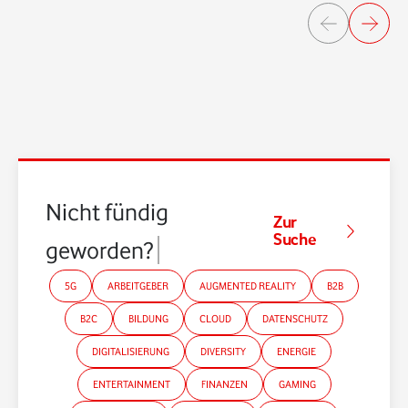
Nicht fündig
Zur
Suche
geworden?
5G
ARBEITGEBER
AUGMENTED REALITY
B2B
B2C
BILDUNG
CLOUD
DATENSCHUTZ
DIGITALISIERUNG
DIVERSITY
ENERGIE
ENTERTAINMENT
FINANZEN
GAMING