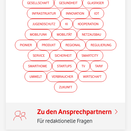
GESELLSCHAFT
GESUNDHEIT
GLASFASER
INFRASTRUKTUR
INNOVATION
IOT
JUGENDSCHUTZ
KI
KOOPERATION
MOBILFUNK
MOBILITÄT
NETZAUSBAU
PIONIER
PRODUKT
REGIONAL
REGULIERUNG
SERVICE
SICHERHEIT
SMARTCITY
SMARTHOME
STARTUPS
TV
TARIF
*Gender-Hinweis
UMWELT
VERBRAUCHER
WIRTSCHAFT
ZUKUNFT
Zu den Ansprechpartnern
Für redaktionelle Fragen