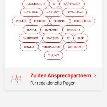
JUGENDSCHUTZ
KI
KOOPERATION
MOBILFUNK
MOBILITÄT
NETZAUSBAU
PIONIER
PRODUKT
REGIONAL
REGULIERUNG
SERVICE
SICHERHEIT
SMARTCITY
*Gender-Hinweis
SMARTHOME
STARTUPS
TV
TARIF
UMWELT
VERBRAUCHER
WIRTSCHAFT
ZUKUNFT
Zu den Ansprechpartnern
Für redaktionelle Fragen