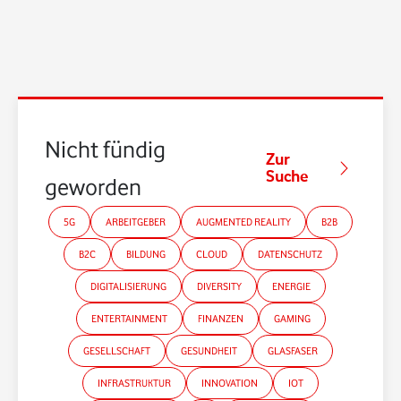
Nicht fündig
Zur
Suche
geworden?
5G
ARBEITGEBER
AUGMENTED REALITY
B2B
B2C
BILDUNG
CLOUD
DATENSCHUTZ
DIGITALISIERUNG
DIVERSITY
ENERGIE
ENTERTAINMENT
FINANZEN
GAMING
GESELLSCHAFT
GESUNDHEIT
GLASFASER
INFRASTRUKTUR
INNOVATION
IOT