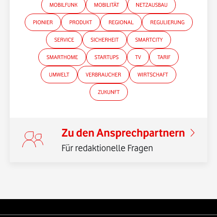
MOBILFUNK
MOBILITÄT
NETZAUSBAU
PIONIER
PRODUKT
REGIONAL
REGULIERUNG
SERVICE
SICHERHEIT
SMARTCITY
*Gender-Hinweis
SMARTHOME
STARTUPS
TV
TARIF
UMWELT
VERBRAUCHER
WIRTSCHAFT
ZUKUNFT
Zu den Ansprechpartnern
Für redaktionelle Fragen
Weiterführende Links