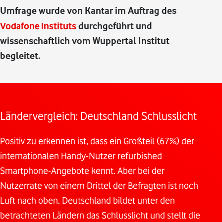
Umfrage wurde von Kantar im Auftrag des
Vodafone Instituts
durchgeführt und
wissenschaftlich vom Wuppertal Institut
begleitet.
Ländervergleich: Deutschland Schlusslicht
Positiv zu erkennen ist, dass ein Großteil (67%) der
internationalen Handy-Nutzer refurbished
Smartphone-Angebote kennt. Aber bei der
Nutzerrate von einem Drittel der Befragten ist noch
Luft nach oben. Deutschland bildet unter den
betrachteten Ländern das Schlusslicht und stellt die