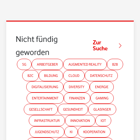
Nicht fündig
Zur
Suche
geworden?
5G
ARBEITGEBER
AUGMENTED REALITY
B2B
B2C
BILDUNG
CLOUD
DATENSCHUTZ
DIGITALISIERUNG
DIVERSITY
ENERGIE
ENTERTAINMENT
FINANZEN
GAMING
GESELLSCHAFT
GESUNDHEIT
GLASFASER
INFRASTRUKTUR
INNOVATION
IOT
JUGENDSCHUTZ
KI
KOOPERATION